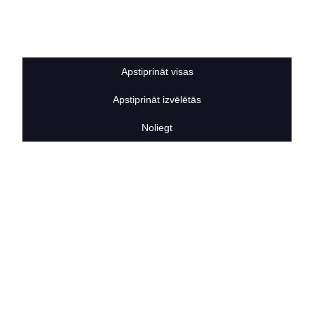
Sīkdatņu noteikumi
BERTAS NAMS
Par mums
Vakances
Apstiprināt visas
Rekvizīti
Kontakti
Apstiprināt izvēlētās
SOCIĀLIE TĪKLI
facebook
Noliegt
linkedIn
instagram
KONTAKTINFORMĀCIJA
TĀLRUNIS
+371 25911816
E-PASTA ADRESE
info@bertasnams.lv