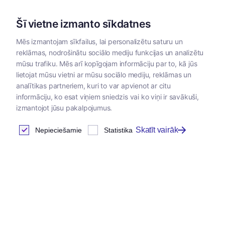
Šī vietne izmanto sīkdatnes
Mēs izmantojam sīkfailus, lai personalizētu saturu un
reklāmas, nodrošinātu sociālo mediju funkcijas un analizētu
Kategorijas
mūsu trafiku. Mēs arī kopīgojam informāciju par to, kā jūs
lietojat mūsu vietni ar mūsu sociālo mediju, reklāmas un
analītikas partneriem, kuri to var apvienot ar citu
informāciju, ko esat viņiem sniedzis vai ko viņi ir savākuši,
izmantojot jūsu pakalpojumus.
Skatīt vairāk
Nepieciešamie
Statistika