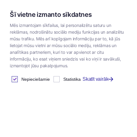
Šī vietne izmanto sīkdatnes
Mēs izmantojam sīkfailus, lai personalizētu saturu un
reklāmas, nodrošinātu sociālo mediju funkcijas un analizētu
Kategorijas
mūsu trafiku. Mēs arī kopīgojam informāciju par to, kā jūs
lietojat mūsu vietni ar mūsu sociālo mediju, reklāmas un
analītikas partneriem, kuri to var apvienot ar citu
informāciju, ko esat viņiem sniedzis vai ko viņi ir savākuši,
izmantojot jūsu pakalpojumus.
Skatīt vairāk
Nepieciešamie
Statistika