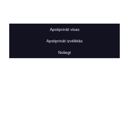
Sīkdatņu noteikumi
BERTAS NAMS
Par mums
Vakances
Apstiprināt visas
Rekvizīti
Kontakti
Apstiprināt izvēlētās
SOCIĀLIE TĪKLI
facebook
Noliegt
linkedIn
instagram
KONTAKTINFORMĀCIJA
TĀLRUNIS
+371 25911816
E-PASTA ADRESE
info@bertasnams.lv