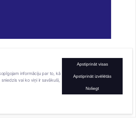
Apstiprināt visas
KONTAKTINFORMĀCIJA
TĀLRUNIS
kopīgojam informāciju par to, kā
Apstiprināt izvēlētās
sniedzis vai ko viņi ir savākuši,
+371 25911816
E-PASTA ADRESE
Noliegt
info@bertasnams.lv