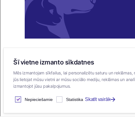
Šī vietne izmanto sīkdatnes
E-VEIKALS
Mēs izmantojam sīkfailus, lai personalizētu saturu un reklāmas, 
Iegādes noteikumi
jūs lietojat mūsu vietni ar mūsu sociālo mediju, reklāmas un analī
Privātuma politika
izmantojot jūsu pakalpojumus.
Sīkdatņu noteikumi
Skatīt vairāk
Nepieciešamie
Statistika