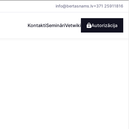
info@bertasnams.lv
+371 25911816
Kontakti
Semināri
Vetwiki
Autorizācija