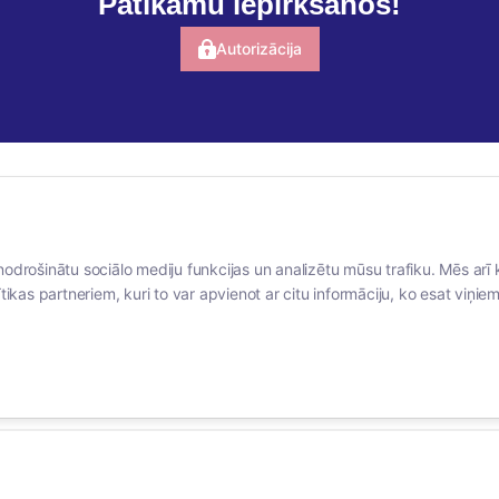
Patīkamu iepirkšanos!
Autorizācija
BERTAS NAMS
SOCIĀLIE TĪKLI
nodrošinātu sociālo mediju funkcijas un analizētu mūsu trafiku. Mēs arī 
Par mums
facebook
tikas partneriem, kuri to var apvienot ar citu informāciju, ko esat viņiem 
Vakances
linkedIn
Rekvizīti
instagram
Kontakti