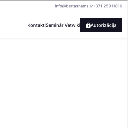
info@bertasnams.lv
+371 25911816
Kontakti
Semināri
Vetwiki
Autorizācija