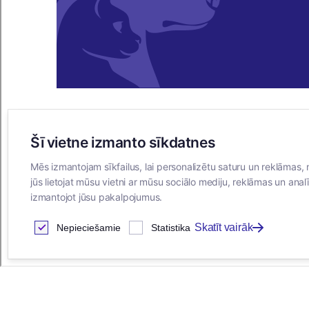
Šī vietne izmanto sīkdatnes
E-VEIKALS
Mēs izmantojam sīkfailus, lai personalizētu saturu un reklāmas, 
Iegādes noteikumi
jūs lietojat mūsu vietni ar mūsu sociālo mediju, reklāmas un analī
Privātuma politika
izmantojot jūsu pakalpojumus.
Sīkdatņu noteikumi
Skatīt vairāk
Nepieciešamie
Statistika