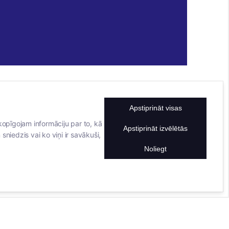
Apstiprināt visas
KONTAKTINFORMĀCIJA
TĀLRUNIS
kopīgojam informāciju par to, kā
Apstiprināt izvēlētās
sniedzis vai ko viņi ir savākuši,
+371 25911816
E-PASTA ADRESE
Noliegt
info@bertasnams.lv