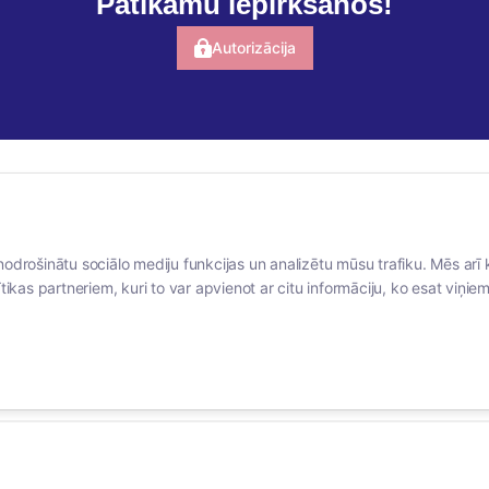
Patīkamu iepirkšanos!
Autorizācija
BERTAS NAMS
SOCIĀLIE TĪKLI
nodrošinātu sociālo mediju funkcijas un analizētu mūsu trafiku. Mēs arī 
Par mums
facebook
tikas partneriem, kuri to var apvienot ar citu informāciju, ko esat viņiem 
Vakances
linkedIn
Rekvizīti
instagram
Kontakti