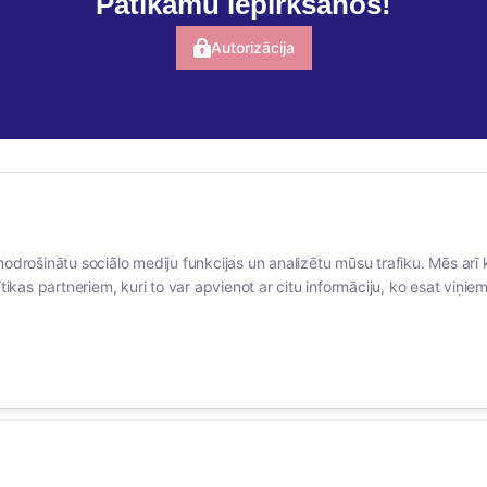
Patīkamu iepirkšanos!
Autorizācija
BERTAS NAMS
SOCIĀLIE TĪKLI
nodrošinātu sociālo mediju funkcijas un analizētu mūsu trafiku. Mēs arī 
Par mums
facebook
tikas partneriem, kuri to var apvienot ar citu informāciju, ko esat viņiem 
Vakances
linkedIn
Rekvizīti
instagram
Kontakti