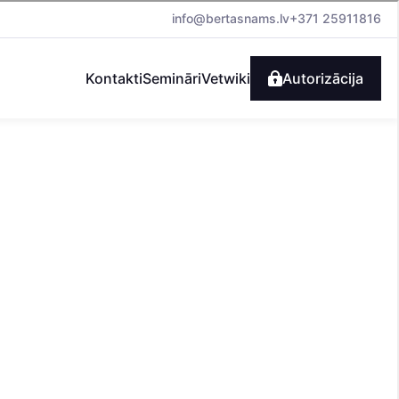
info@bertasnams.lv
+371 25911816
Kontakti
Semināri
Vetwiki
Autorizācija