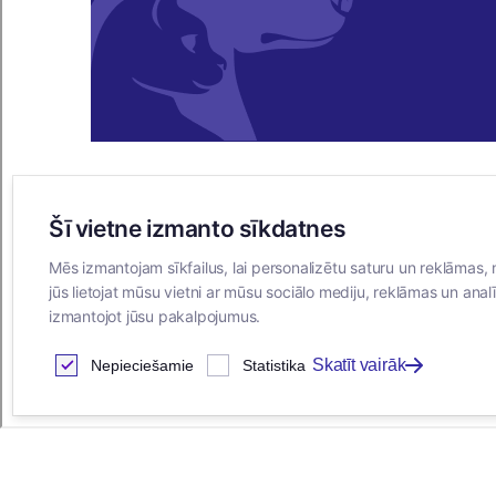
Šī vietne izmanto sīkdatnes
E-VEIKALS
Mēs izmantojam sīkfailus, lai personalizētu saturu un reklāmas, 
Iegādes noteikumi
jūs lietojat mūsu vietni ar mūsu sociālo mediju, reklāmas un analī
Privātuma politika
izmantojot jūsu pakalpojumus.
Sīkdatņu noteikumi
Skatīt vairāk
Nepieciešamie
Statistika