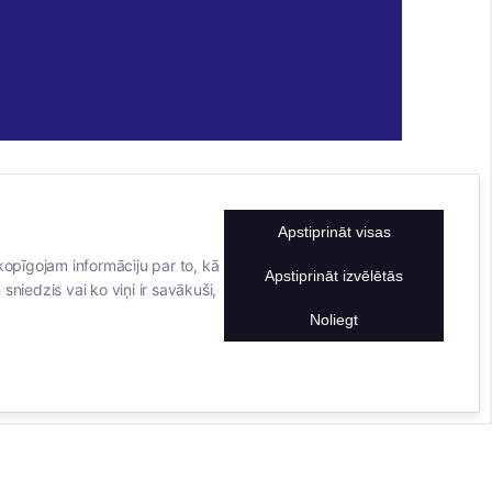
Apstiprināt visas
KONTAKTINFORMĀCIJA
TĀLRUNIS
kopīgojam informāciju par to, kā
Apstiprināt izvēlētās
sniedzis vai ko viņi ir savākuši,
+371 25911816
E-PASTA ADRESE
Noliegt
info@bertasnams.lv