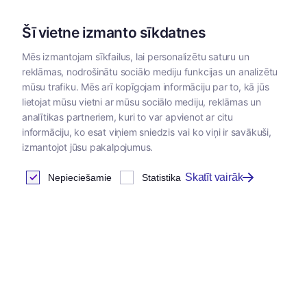
Šī vietne izmanto sīkdatnes
Mēs izmantojam sīkfailus, lai personalizētu saturu un
reklāmas, nodrošinātu sociālo mediju funkcijas un analizētu
Kategorijas
mūsu trafiku. Mēs arī kopīgojam informāciju par to, kā jūs
lietojat mūsu vietni ar mūsu sociālo mediju, reklāmas un
analītikas partneriem, kuri to var apvienot ar citu
informāciju, ko esat viņiem sniedzis vai ko viņi ir savākuši,
izmantojot jūsu pakalpojumus.
Skatīt vairāk
Nepieciešamie
Statistika