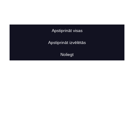
Sīkdatņu noteikumi
BERTAS NAMS
Par mums
Vakances
Apstiprināt visas
Rekvizīti
Kontakti
Apstiprināt izvēlētās
SOCIĀLIE TĪKLI
facebook
Noliegt
linkedIn
instagram
KONTAKTINFORMĀCIJA
TĀLRUNIS
+371 25911816
E-PASTA ADRESE
info@bertasnams.lv