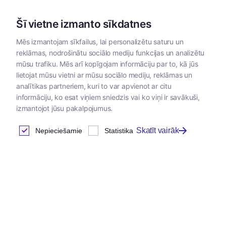
Šī vietne izmanto sīkdatnes
Mēs izmantojam sīkfailus, lai personalizētu saturu un
reklāmas, nodrošinātu sociālo mediju funkcijas un analizētu
Kategorijas
mūsu trafiku. Mēs arī kopīgojam informāciju par to, kā jūs
lietojat mūsu vietni ar mūsu sociālo mediju, reklāmas un
analītikas partneriem, kuri to var apvienot ar citu
informāciju, ko esat viņiem sniedzis vai ko viņi ir savākuši,
izmantojot jūsu pakalpojumus.
Skatīt vairāk
Nepieciešamie
Statistika