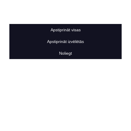
Sīkdatņu noteikumi
BERTAS NAMS
Par mums
Vakances
Apstiprināt visas
Rekvizīti
Kontakti
Apstiprināt izvēlētās
SOCIĀLIE TĪKLI
facebook
Noliegt
linkedIn
instagram
KONTAKTINFORMĀCIJA
TĀLRUNIS
+371 25911816
E-PASTA ADRESE
info@bertasnams.lv