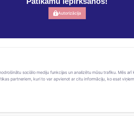
Patīkamu iepirkšanos!
Autorizācija
BERTAS NAMS
SOCIĀLIE TĪKLI
nodrošinātu sociālo mediju funkcijas un analizētu mūsu trafiku. Mēs arī 
Par mums
facebook
tikas partneriem, kuri to var apvienot ar citu informāciju, ko esat viņiem 
Vakances
linkedIn
Rekvizīti
instagram
Kontakti