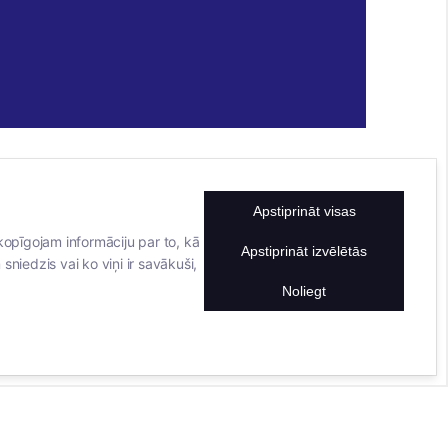
Apstiprināt visas
KONTAKTINFORMĀCIJA
TĀLRUNIS
kopīgojam informāciju par to, kā
Apstiprināt izvēlētās
sniedzis vai ko viņi ir savākuši,
+371 25911816
E-PASTA ADRESE
Noliegt
info@bertasnams.lv