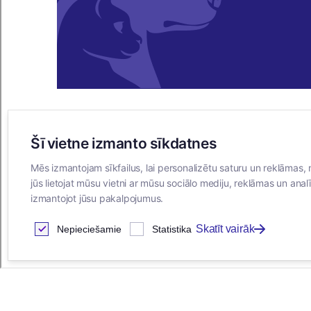
Šī vietne izmanto sīkdatnes
E-VEIKALS
Mēs izmantojam sīkfailus, lai personalizētu saturu un reklāmas, 
Iegādes noteikumi
jūs lietojat mūsu vietni ar mūsu sociālo mediju, reklāmas un analī
Privātuma politika
izmantojot jūsu pakalpojumus.
Sīkdatņu noteikumi
Skatīt vairāk
Nepieciešamie
Statistika