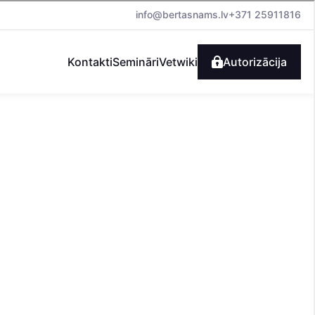
info@bertasnams.lv
+371 25911816
Kontakti
Semināri
Vetwiki
Autorizācija