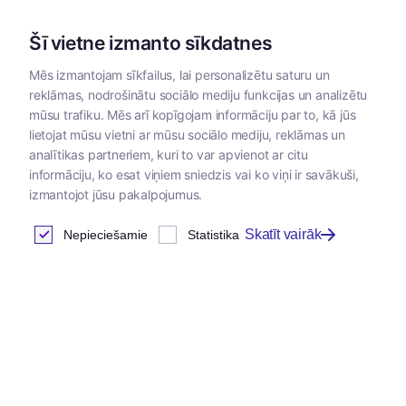
Šī vietne izmanto sīkdatnes
Mēs izmantojam sīkfailus, lai personalizētu saturu un
reklāmas, nodrošinātu sociālo mediju funkcijas un analizētu
Kategorijas
mūsu trafiku. Mēs arī kopīgojam informāciju par to, kā jūs
lietojat mūsu vietni ar mūsu sociālo mediju, reklāmas un
analītikas partneriem, kuri to var apvienot ar citu
informāciju, ko esat viņiem sniedzis vai ko viņi ir savākuši,
izmantojot jūsu pakalpojumus.
Skatīt vairāk
Nepieciešamie
Statistika