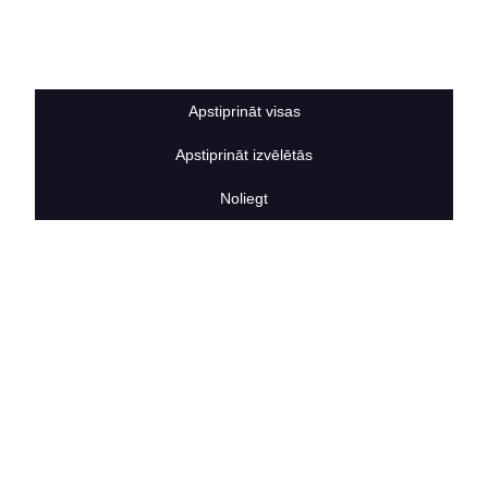
Sīkdatņu noteikumi
BERTAS NAMS
Par mums
Vakances
Apstiprināt visas
Rekvizīti
Kontakti
Apstiprināt izvēlētās
SOCIĀLIE TĪKLI
facebook
Noliegt
linkedIn
instagram
KONTAKTINFORMĀCIJA
TĀLRUNIS
+371 25911816
E-PASTA ADRESE
info@bertasnams.lv