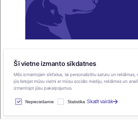
Šī vietne izmanto sīkdatnes
E-VEIKALS
Mēs izmantojam sīkfailus, lai personalizētu saturu un reklāmas, 
Iegādes noteikumi
jūs lietojat mūsu vietni ar mūsu sociālo mediju, reklāmas un analī
Privātuma politika
izmantojot jūsu pakalpojumus.
Sīkdatņu noteikumi
Skatīt vairāk
Nepieciešamie
Statistika