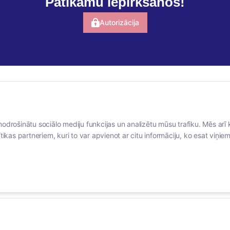
Patīkamu iepirkšanos!
Autorizācija
BERTAS NAMS
SOCIĀLIE TĪKLI
nodrošinātu sociālo mediju funkcijas un analizētu mūsu trafiku. Mēs arī 
Par mums
facebook
tikas partneriem, kuri to var apvienot ar citu informāciju, ko esat viņiem 
Vakances
linkedIn
Rekvizīti
instagram
Kontakti