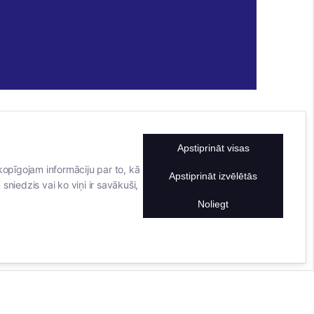
Apstiprināt visas
KONTAKTINFORMĀCIJA
TĀLRUNIS
kopīgojam informāciju par to, kā
Apstiprināt izvēlētās
sniedzis vai ko viņi ir savākuši,
+371 25911816
E-PASTA ADRESE
Noliegt
info@bertasnams.lv