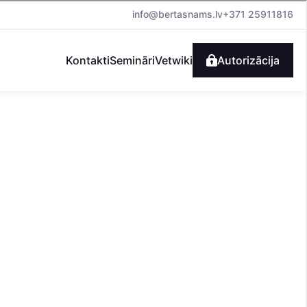
info@bertasnams.lv
+371 25911816
Kontakti
Semināri
Vetwiki
Autorizācija