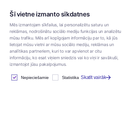
Šī vietne izmanto sīkdatnes
Mēs izmantojam sīkfailus, lai personalizētu saturu un
reklāmas, nodrošinātu sociālo mediju funkcijas un analizētu
Kategorijas
mūsu trafiku. Mēs arī kopīgojam informāciju par to, kā jūs
lietojat mūsu vietni ar mūsu sociālo mediju, reklāmas un
analītikas partneriem, kuri to var apvienot ar citu
informāciju, ko esat viņiem sniedzis vai ko viņi ir savākuši,
izmantojot jūsu pakalpojumus.
Skatīt vairāk
Nepieciešamie
Statistika