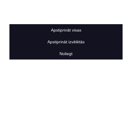
Sīkdatņu noteikumi
BERTAS NAMS
Par mums
Vakances
Apstiprināt visas
Rekvizīti
Kontakti
Apstiprināt izvēlētās
SOCIĀLIE TĪKLI
facebook
Noliegt
linkedIn
instagram
KONTAKTINFORMĀCIJA
TĀLRUNIS
+371 25911816
E-PASTA ADRESE
info@bertasnams.lv