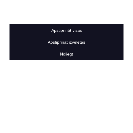
Sīkdatņu noteikumi
BERTAS NAMS
Par mums
Vakances
Apstiprināt visas
Rekvizīti
Kontakti
Apstiprināt izvēlētās
SOCIĀLIE TĪKLI
facebook
Noliegt
linkedIn
instagram
KONTAKTINFORMĀCIJA
TĀLRUNIS
+371 25911816
E-PASTA ADRESE
info@bertasnams.lv