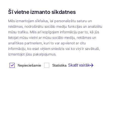
Šī vietne izmanto sīkdatnes
Mēs izmantojam sīkfailus, lai personalizētu saturu un
reklāmas, nodrošinātu sociālo mediju funkcijas un analizētu
Kategorijas
mūsu trafiku. Mēs arī kopīgojam informāciju par to, kā jūs
lietojat mūsu vietni ar mūsu sociālo mediju, reklāmas un
analītikas partneriem, kuri to var apvienot ar citu
informāciju, ko esat viņiem sniedzis vai ko viņi ir savākuši,
izmantojot jūsu pakalpojumus.
Skatīt vairāk
Nepieciešamie
Statistika