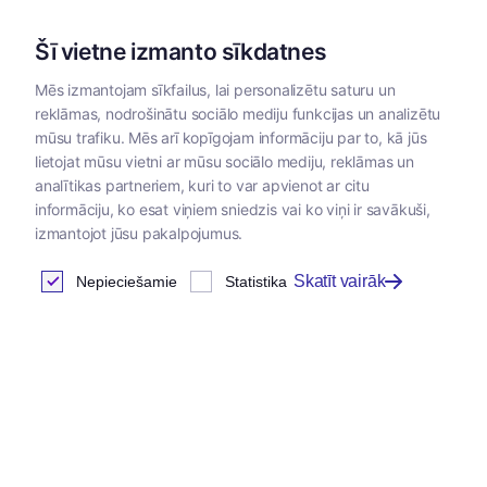
Šī vietne izmanto sīkdatnes
Mēs izmantojam sīkfailus, lai personalizētu saturu un
reklāmas, nodrošinātu sociālo mediju funkcijas un analizētu
Kategorijas
mūsu trafiku. Mēs arī kopīgojam informāciju par to, kā jūs
lietojat mūsu vietni ar mūsu sociālo mediju, reklāmas un
analītikas partneriem, kuri to var apvienot ar citu
informāciju, ko esat viņiem sniedzis vai ko viņi ir savākuši,
izmantojot jūsu pakalpojumus.
Skatīt vairāk
Nepieciešamie
Statistika