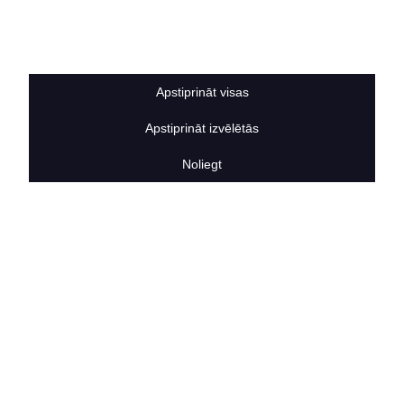
Sīkdatņu noteikumi
BERTAS NAMS
Par mums
Vakances
Apstiprināt visas
Rekvizīti
Kontakti
Apstiprināt izvēlētās
SOCIĀLIE TĪKLI
facebook
Noliegt
linkedIn
instagram
KONTAKTINFORMĀCIJA
TĀLRUNIS
+371 25911816
E-PASTA ADRESE
info@bertasnams.lv