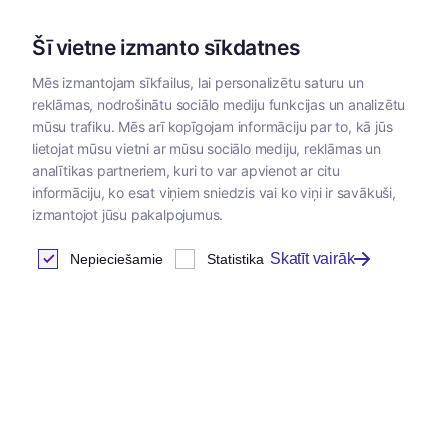
Šī vietne izmanto sīkdatnes
Mēs izmantojam sīkfailus, lai personalizētu saturu un
reklāmas, nodrošinātu sociālo mediju funkcijas un analizētu
Kategorijas
mūsu trafiku. Mēs arī kopīgojam informāciju par to, kā jūs
lietojat mūsu vietni ar mūsu sociālo mediju, reklāmas un
analītikas partneriem, kuri to var apvienot ar citu
informāciju, ko esat viņiem sniedzis vai ko viņi ir savākuši,
izmantojot jūsu pakalpojumus.
Skatīt vairāk
Nepieciešamie
Statistika