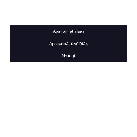
Sīkdatņu noteikumi
BERTAS NAMS
Par mums
Vakances
Apstiprināt visas
Rekvizīti
Kontakti
Apstiprināt izvēlētās
SOCIĀLIE TĪKLI
facebook
Noliegt
linkedIn
instagram
KONTAKTINFORMĀCIJA
TĀLRUNIS
+371 25911816
E-PASTA ADRESE
info@bertasnams.lv