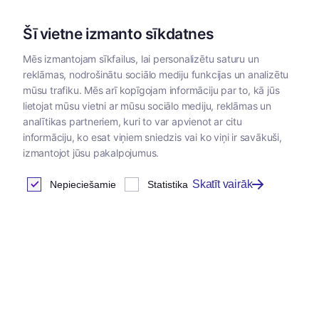
Šī vietne izmanto sīkdatnes
Mēs izmantojam sīkfailus, lai personalizētu saturu un
reklāmas, nodrošinātu sociālo mediju funkcijas un analizētu
Kategorijas
mūsu trafiku. Mēs arī kopīgojam informāciju par to, kā jūs
lietojat mūsu vietni ar mūsu sociālo mediju, reklāmas un
analītikas partneriem, kuri to var apvienot ar citu
informāciju, ko esat viņiem sniedzis vai ko viņi ir savākuši,
izmantojot jūsu pakalpojumus.
Skatīt vairāk
Nepieciešamie
Statistika