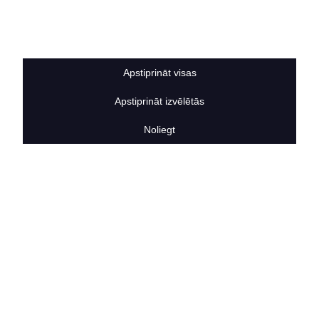
Sīkdatņu noteikumi
BERTAS NAMS
Par mums
Vakances
Apstiprināt visas
Rekvizīti
Kontakti
Apstiprināt izvēlētās
SOCIĀLIE TĪKLI
facebook
Noliegt
linkedIn
instagram
KONTAKTINFORMĀCIJA
TĀLRUNIS
+371 25911816
E-PASTA ADRESE
info@bertasnams.lv