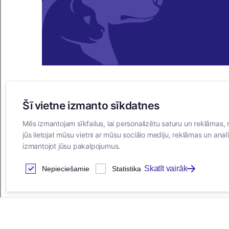
Šī vietne izmanto sīkdatnes
E-VEIKALS
Mēs izmantojam sīkfailus, lai personalizētu saturu un reklāmas, 
Iegādes noteikumi
jūs lietojat mūsu vietni ar mūsu sociālo mediju, reklāmas un analī
Privātuma politika
izmantojot jūsu pakalpojumus.
Sīkdatņu noteikumi
Skatīt vairāk
Nepieciešamie
Statistika