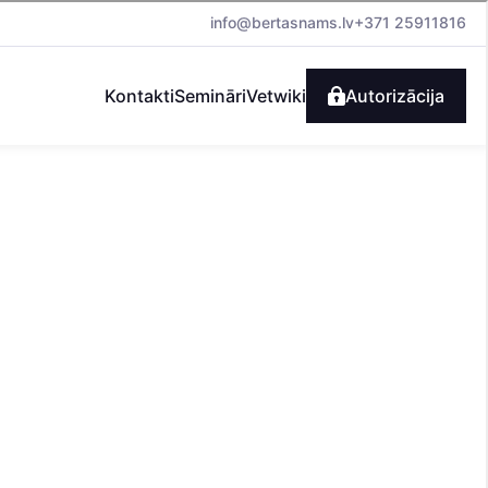
info@bertasnams.lv
+371 25911816
Kontakti
Semināri
Vetwiki
Autorizācija