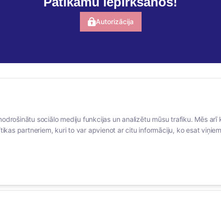
Patīkamu iepirkšanos!
Autorizācija
BERTAS NAMS
SOCIĀLIE TĪKLI
nodrošinātu sociālo mediju funkcijas un analizētu mūsu trafiku. Mēs arī 
Par mums
facebook
tikas partneriem, kuri to var apvienot ar citu informāciju, ko esat viņiem 
Vakances
linkedIn
Rekvizīti
instagram
Kontakti