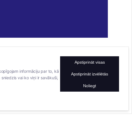
Apstiprināt visas
KONTAKTINFORMĀCIJA
TĀLRUNIS
kopīgojam informāciju par to, kā
Apstiprināt izvēlētās
sniedzis vai ko viņi ir savākuši,
+371 25911816
E-PASTA ADRESE
Noliegt
info@bertasnams.lv