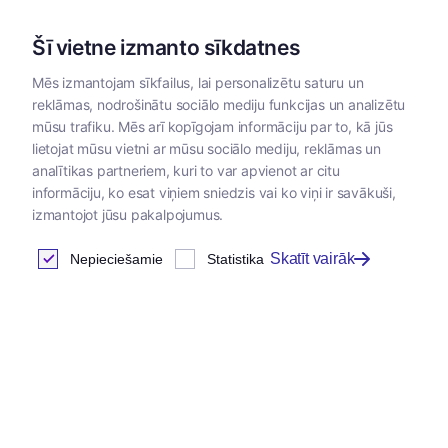
Šī vietne izmanto sīkdatnes
Mēs izmantojam sīkfailus, lai personalizētu saturu un
reklāmas, nodrošinātu sociālo mediju funkcijas un analizētu
Kategorijas
mūsu trafiku. Mēs arī kopīgojam informāciju par to, kā jūs
lietojat mūsu vietni ar mūsu sociālo mediju, reklāmas un
analītikas partneriem, kuri to var apvienot ar citu
informāciju, ko esat viņiem sniedzis vai ko viņi ir savākuši,
izmantojot jūsu pakalpojumus.
Skatīt vairāk
Nepieciešamie
Statistika