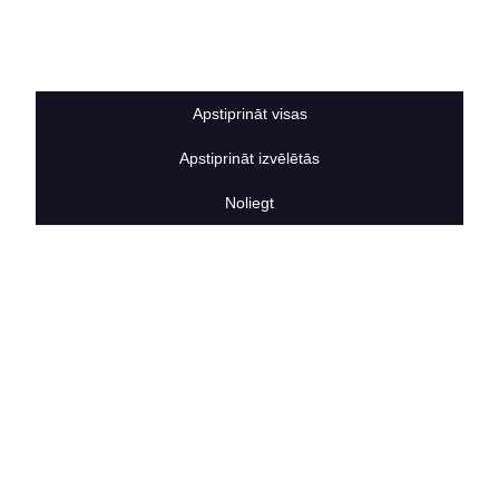
Sīkdatņu noteikumi
BERTAS NAMS
Par mums
Vakances
Apstiprināt visas
Rekvizīti
Kontakti
Apstiprināt izvēlētās
SOCIĀLIE TĪKLI
facebook
Noliegt
linkedIn
instagram
KONTAKTINFORMĀCIJA
TĀLRUNIS
+371 25911816
E-PASTA ADRESE
info@bertasnams.lv