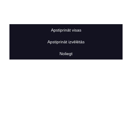
Sīkdatņu noteikumi
BERTAS NAMS
Par mums
Vakances
Apstiprināt visas
Rekvizīti
Kontakti
Apstiprināt izvēlētās
SOCIĀLIE TĪKLI
facebook
Noliegt
linkedIn
instagram
KONTAKTINFORMĀCIJA
TĀLRUNIS
+371 25911816
E-PASTA ADRESE
info@bertasnams.lv