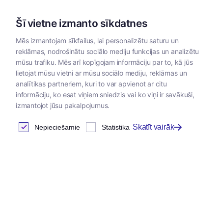
Šī vietne izmanto sīkdatnes
Mēs izmantojam sīkfailus, lai personalizētu saturu un
reklāmas, nodrošinātu sociālo mediju funkcijas un analizētu
Kategorijas
mūsu trafiku. Mēs arī kopīgojam informāciju par to, kā jūs
lietojat mūsu vietni ar mūsu sociālo mediju, reklāmas un
analītikas partneriem, kuri to var apvienot ar citu
informāciju, ko esat viņiem sniedzis vai ko viņi ir savākuši,
izmantojot jūsu pakalpojumus.
Skatīt vairāk
Nepieciešamie
Statistika