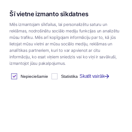
Šī vietne izmanto sīkdatnes
Mēs izmantojam sīkfailus, lai personalizētu saturu un
reklāmas, nodrošinātu sociālo mediju funkcijas un analizētu
Kategorijas
mūsu trafiku. Mēs arī kopīgojam informāciju par to, kā jūs
lietojat mūsu vietni ar mūsu sociālo mediju, reklāmas un
analītikas partneriem, kuri to var apvienot ar citu
Klientu autorizācija
informāciju, ko esat viņiem sniedzis vai ko viņi ir savākuši,
izmantojot jūsu pakalpojumus.
Skatīt vairāk
Nepieciešamie
Statistika
Ienākt
E-pasta adrese
*