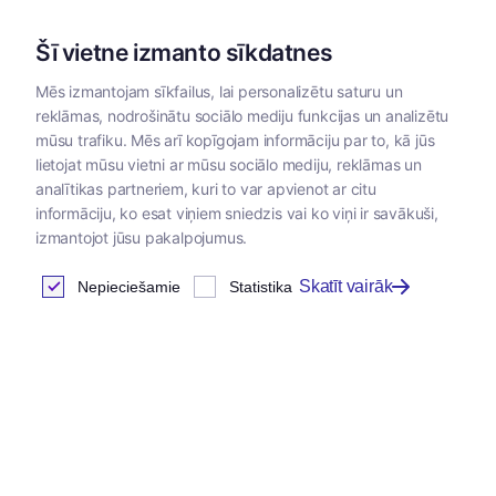
Šī vietne izmanto sīkdatnes
Mēs izmantojam sīkfailus, lai personalizētu saturu un
reklāmas, nodrošinātu sociālo mediju funkcijas un analizētu
Kategorijas
mūsu trafiku. Mēs arī kopīgojam informāciju par to, kā jūs
lietojat mūsu vietni ar mūsu sociālo mediju, reklāmas un
analītikas partneriem, kuri to var apvienot ar citu
Klientu autorizācija
informāciju, ko esat viņiem sniedzis vai ko viņi ir savākuši,
izmantojot jūsu pakalpojumus.
Skatīt vairāk
Nepieciešamie
Statistika
Ienākt
E-pasta adrese
*