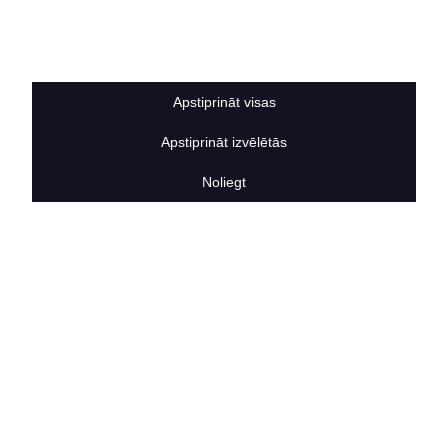
Sīkdatņu noteikumi
BERTAS NAMS
Par mums
Vakances
Apstiprināt visas
Rekvizīti
Kontakti
Apstiprināt izvēlētās
SOCIĀLIE TĪKLI
facebook
Noliegt
linkedIn
instagram
KONTAKTINFORMĀCIJA
TĀLRUNIS
+371 25911816
E-PASTA ADRESE
info@bertasnams.lv