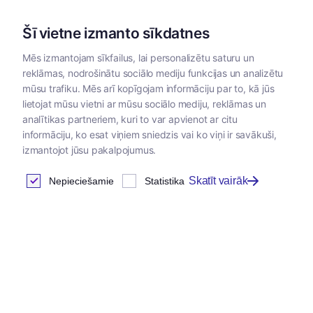
Šī vietne izmanto sīkdatnes
Mēs izmantojam sīkfailus, lai personalizētu saturu un
reklāmas, nodrošinātu sociālo mediju funkcijas un analizētu
Kategorijas
mūsu trafiku. Mēs arī kopīgojam informāciju par to, kā jūs
lietojat mūsu vietni ar mūsu sociālo mediju, reklāmas un
analītikas partneriem, kuri to var apvienot ar citu
informāciju, ko esat viņiem sniedzis vai ko viņi ir savākuši,
izmantojot jūsu pakalpojumus.
Skatīt vairāk
Nepieciešamie
Statistika