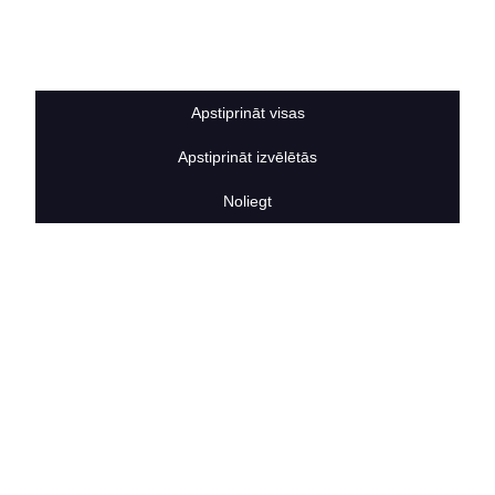
Sīkdatņu noteikumi
BERTAS NAMS
Par mums
Vakances
Apstiprināt visas
Rekvizīti
Kontakti
Apstiprināt izvēlētās
SOCIĀLIE TĪKLI
facebook
Noliegt
linkedIn
instagram
KONTAKTINFORMĀCIJA
TĀLRUNIS
+371 25911816
E-PASTA ADRESE
info@bertasnams.lv