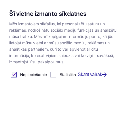
Šī vietne izmanto sīkdatnes
Mēs izmantojam sīkfailus, lai personalizētu saturu un
reklāmas, nodrošinātu sociālo mediju funkcijas un analizētu
Kategorijas
mūsu trafiku. Mēs arī kopīgojam informāciju par to, kā jūs
lietojat mūsu vietni ar mūsu sociālo mediju, reklāmas un
analītikas partneriem, kuri to var apvienot ar citu
informāciju, ko esat viņiem sniedzis vai ko viņi ir savākuši,
izmantojot jūsu pakalpojumus.
Skatīt vairāk
Nepieciešamie
Statistika