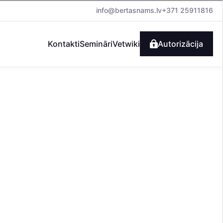
info@bertasnams.lv
+371 25911816
Kontakti
Semināri
Vetwiki
Autorizācija