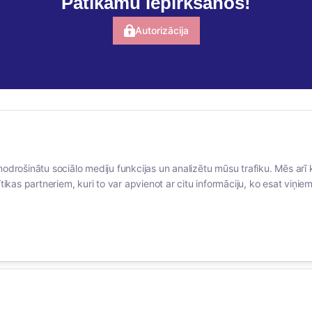
Patīkamu iepirkšanos!
Autorizācija
BERTAS NAMS
SOCIĀLIE TĪKLI
nodrošinātu sociālo mediju funkcijas un analizētu mūsu trafiku. Mēs arī 
Par mums
facebook
tikas partneriem, kuri to var apvienot ar citu informāciju, ko esat viņiem 
Vakances
linkedIn
Rekvizīti
instagram
Kontakti