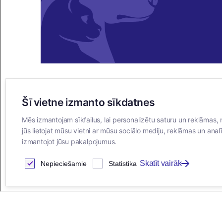
Šī vietne izmanto sīkdatnes
E-VEIKALS
Mēs izmantojam sīkfailus, lai personalizētu saturu un reklāmas, 
Iegādes noteikumi
jūs lietojat mūsu vietni ar mūsu sociālo mediju, reklāmas un analī
Privātuma politika
izmantojot jūsu pakalpojumus.
Sīkdatņu noteikumi
Skatīt vairāk
Nepieciešamie
Statistika