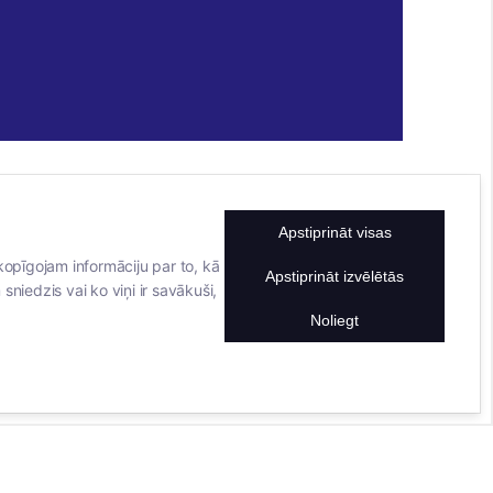
Apstiprināt visas
KONTAKTINFORMĀCIJA
TĀLRUNIS
kopīgojam informāciju par to, kā
Apstiprināt izvēlētās
sniedzis vai ko viņi ir savākuši,
+371 25911816
E-PASTA ADRESE
Noliegt
info@bertasnams.lv