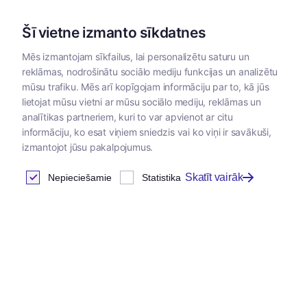
Šī vietne izmanto sīkdatnes
Mēs izmantojam sīkfailus, lai personalizētu saturu un
reklāmas, nodrošinātu sociālo mediju funkcijas un analizētu
Kategorijas
mūsu trafiku. Mēs arī kopīgojam informāciju par to, kā jūs
lietojat mūsu vietni ar mūsu sociālo mediju, reklāmas un
analītikas partneriem, kuri to var apvienot ar citu
informāciju, ko esat viņiem sniedzis vai ko viņi ir savākuši,
izmantojot jūsu pakalpojumus.
Skatīt vairāk
Nepieciešamie
Statistika