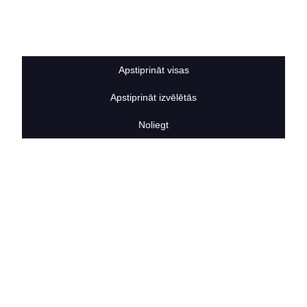
Sīkdatņu noteikumi
BERTAS NAMS
Par mums
Vakances
Apstiprināt visas
Rekvizīti
Kontakti
Apstiprināt izvēlētās
SOCIĀLIE TĪKLI
facebook
Noliegt
linkedIn
instagram
KONTAKTINFORMĀCIJA
TĀLRUNIS
+371 25911816
E-PASTA ADRESE
info@bertasnams.lv