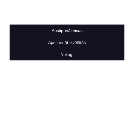
Sīkdatņu noteikumi
BERTAS NAMS
Par mums
Vakances
Apstiprināt visas
Rekvizīti
Kontakti
Apstiprināt izvēlētās
SOCIĀLIE TĪKLI
facebook
Noliegt
linkedIn
instagram
KONTAKTINFORMĀCIJA
TĀLRUNIS
+371 25911816
E-PASTA ADRESE
info@bertasnams.lv