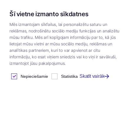
Šī vietne izmanto sīkdatnes
Mēs izmantojam sīkfailus, lai personalizētu saturu un
reklāmas, nodrošinātu sociālo mediju funkcijas un analizētu
Kategorijas
mūsu trafiku. Mēs arī kopīgojam informāciju par to, kā jūs
lietojat mūsu vietni ar mūsu sociālo mediju, reklāmas un
analītikas partneriem, kuri to var apvienot ar citu
informāciju, ko esat viņiem sniedzis vai ko viņi ir savākuši,
izmantojot jūsu pakalpojumus.
Skatīt vairāk
Nepieciešamie
Statistika