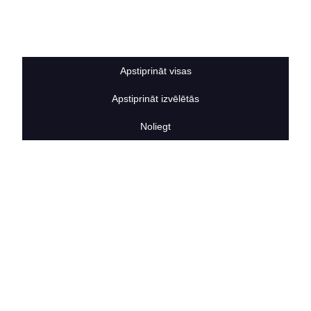
Sīkdatņu noteikumi
BERTAS NAMS
Par mums
Vakances
Apstiprināt visas
Rekvizīti
Kontakti
Apstiprināt izvēlētās
SOCIĀLIE TĪKLI
facebook
Noliegt
linkedIn
instagram
KONTAKTINFORMĀCIJA
TĀLRUNIS
+371 25911816
E-PASTA ADRESE
info@bertasnams.lv