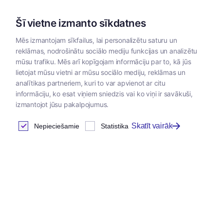
Šī vietne izmanto sīkdatnes
Mēs izmantojam sīkfailus, lai personalizētu saturu un
reklāmas, nodrošinātu sociālo mediju funkcijas un analizētu
Kategorijas
mūsu trafiku. Mēs arī kopīgojam informāciju par to, kā jūs
lietojat mūsu vietni ar mūsu sociālo mediju, reklāmas un
analītikas partneriem, kuri to var apvienot ar citu
informāciju, ko esat viņiem sniedzis vai ko viņi ir savākuši,
izmantojot jūsu pakalpojumus.
Skatīt vairāk
Nepieciešamie
Statistika