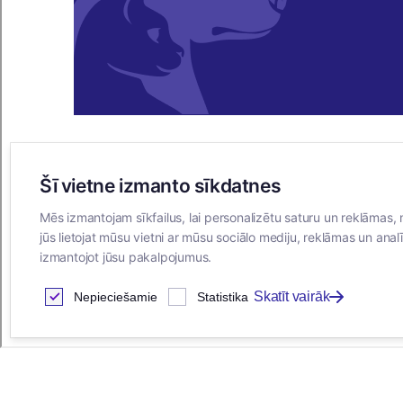
Šī vietne izmanto sīkdatnes
E-VEIKALS
Mēs izmantojam sīkfailus, lai personalizētu saturu un reklāmas, 
Iegādes noteikumi
jūs lietojat mūsu vietni ar mūsu sociālo mediju, reklāmas un analī
Privātuma politika
izmantojot jūsu pakalpojumus.
Sīkdatņu noteikumi
Skatīt vairāk
Nepieciešamie
Statistika