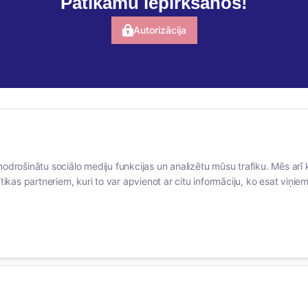
Patīkamu iepirkšanos!
Autorizācija
BERTAS NAMS
SOCIĀLIE TĪKLI
nodrošinātu sociālo mediju funkcijas un analizētu mūsu trafiku. Mēs arī 
Par mums
facebook
tikas partneriem, kuri to var apvienot ar citu informāciju, ko esat viņiem 
Vakances
linkedIn
Rekvizīti
instagram
Kontakti