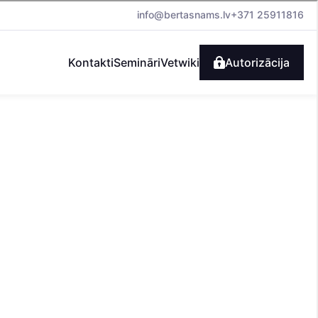
info@bertasnams.lv
+371 25911816
Kontakti
Semināri
Vetwiki
Autorizācija