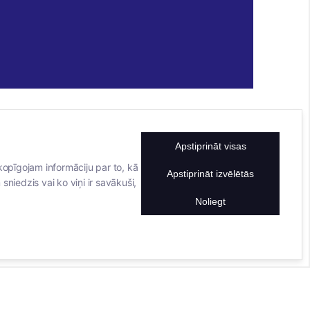
Apstiprināt visas
KONTAKTINFORMĀCIJA
TĀLRUNIS
kopīgojam informāciju par to, kā
Apstiprināt izvēlētās
sniedzis vai ko viņi ir savākuši,
+371 25911816
E-PASTA ADRESE
Noliegt
info@bertasnams.lv