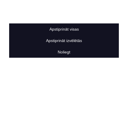
Sīkdatņu noteikumi
BERTAS NAMS
Par mums
Vakances
Apstiprināt visas
Rekvizīti
Kontakti
Apstiprināt izvēlētās
SOCIĀLIE TĪKLI
facebook
Noliegt
linkedIn
instagram
KONTAKTINFORMĀCIJA
TĀLRUNIS
+371 25911816
E-PASTA ADRESE
info@bertasnams.lv