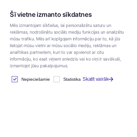
Šī vietne izmanto sīkdatnes
Mēs izmantojam sīkfailus, lai personalizētu saturu un
reklāmas, nodrošinātu sociālo mediju funkcijas un analizētu
Kategorijas
mūsu trafiku. Mēs arī kopīgojam informāciju par to, kā jūs
lietojat mūsu vietni ar mūsu sociālo mediju, reklāmas un
analītikas partneriem, kuri to var apvienot ar citu
informāciju, ko esat viņiem sniedzis vai ko viņi ir savākuši,
izmantojot jūsu pakalpojumus.
Skatīt vairāk
Nepieciešamie
Statistika