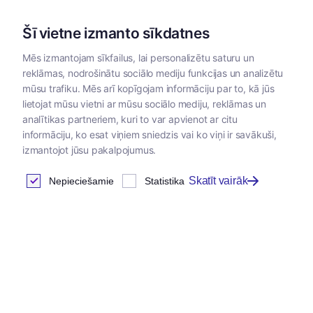
Šī vietne izmanto sīkdatnes
Mēs izmantojam sīkfailus, lai personalizētu saturu un
reklāmas, nodrošinātu sociālo mediju funkcijas un analizētu
Kategorijas
mūsu trafiku. Mēs arī kopīgojam informāciju par to, kā jūs
lietojat mūsu vietni ar mūsu sociālo mediju, reklāmas un
analītikas partneriem, kuri to var apvienot ar citu
informāciju, ko esat viņiem sniedzis vai ko viņi ir savākuši,
izmantojot jūsu pakalpojumus.
Skatīt vairāk
Nepieciešamie
Statistika