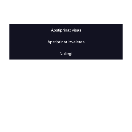
Sīkdatņu noteikumi
BERTAS NAMS
Par mums
Vakances
Apstiprināt visas
Rekvizīti
Kontakti
Apstiprināt izvēlētās
SOCIĀLIE TĪKLI
facebook
Noliegt
linkedIn
instagram
KONTAKTINFORMĀCIJA
TĀLRUNIS
+371 25911816
E-PASTA ADRESE
info@bertasnams.lv