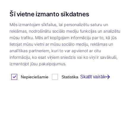
Šī vietne izmanto sīkdatnes
Mēs izmantojam sīkfailus, lai personalizētu saturu un
reklāmas, nodrošinātu sociālo mediju funkcijas un analizētu
Kategorijas
mūsu trafiku. Mēs arī kopīgojam informāciju par to, kā jūs
lietojat mūsu vietni ar mūsu sociālo mediju, reklāmas un
analītikas partneriem, kuri to var apvienot ar citu
informāciju, ko esat viņiem sniedzis vai ko viņi ir savākuši,
izmantojot jūsu pakalpojumus.
Skatīt vairāk
Nepieciešamie
Statistika