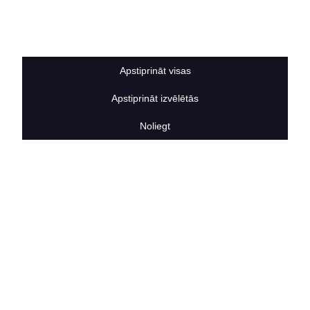
Sīkdatņu noteikumi
BERTAS NAMS
Par mums
Vakances
Apstiprināt visas
Rekvizīti
Kontakti
Apstiprināt izvēlētās
SOCIĀLIE TĪKLI
facebook
Noliegt
linkedIn
instagram
KONTAKTINFORMĀCIJA
TĀLRUNIS
+371 25911816
E-PASTA ADRESE
info@bertasnams.lv