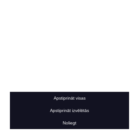
Kontakti
SOCIĀLIE TĪKLI
facebook
linkedIn
instagram
KONTAKTINFORMĀCIJA
TĀLRUNIS
+371 25911816
E-PASTA ADRESE
info@bertasnams.lv
Apstiprināt visas
Apstiprināt izvēlētās
Noliegt
2026
© SIA ”Bertas Nams”. Visas tiesības aizsargātas.
Mājas lapu izstrādāja
Datateks