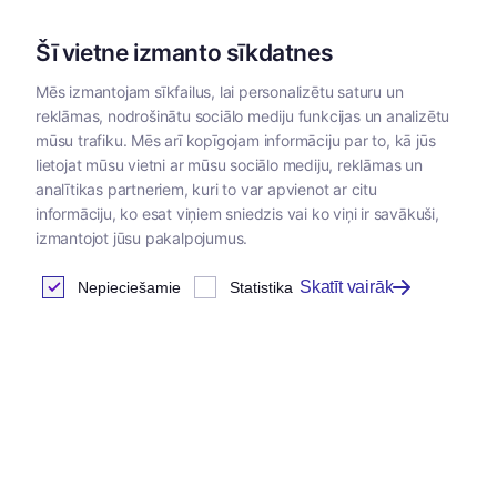
Šī vietne izmanto sīkdatnes
Mēs izmantojam sīkfailus, lai personalizētu saturu un
reklāmas, nodrošinātu sociālo mediju funkcijas un analizētu
Kategorijas
mūsu trafiku. Mēs arī kopīgojam informāciju par to, kā jūs
lietojat mūsu vietni ar mūsu sociālo mediju, reklāmas un
Sākums
/
Zoopreces
/
Nagu asināšanai
analītikas partneriem, kuri to var apvienot ar citu
informāciju, ko esat viņiem sniedzis vai ko viņi ir savākuši,
izmantojot jūsu pakalpojumus.
Skatīt vairāk
Nepieciešamie
Statistika
Jaunums