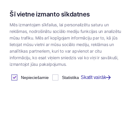
Šī vietne izmanto sīkdatnes
Mēs izmantojam sīkfailus, lai personalizētu saturu un
reklāmas, nodrošinātu sociālo mediju funkcijas un analizētu
Kategorijas
mūsu trafiku. Mēs arī kopīgojam informāciju par to, kā jūs
lietojat mūsu vietni ar mūsu sociālo mediju, reklāmas un
Sākums
/
Dzīvnieku
/
Josera
/
Josera barība suņiem un
analītikas partneriem, kuri to var apvienot ar citu
barība
kaķiem
informāciju, ko esat viņiem sniedzis vai ko viņi ir savākuši,
izmantojot jūsu pakalpojumus.
Skatīt vairāk
Nepieciešamie
Statistika