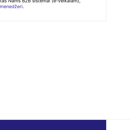
rtas Nams B2B sistēmai (e-veikalam),
 menedžeri
.