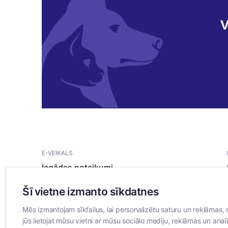
V
E-VEIKALS
Iegādes noteikumi
Privātuma politika
Šī vietne izmanto sīkdatnes
Sīkdatņu noteikumi
Mēs izmantojam sīkfailus, lai personalizētu saturu un reklāmas, 
jūs lietojat mūsu vietni ar mūsu sociālo mediju, reklāmas un analī