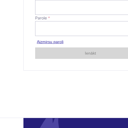
Parole
*
Aizmirsu paroli
Ienākt
E-pasta adre