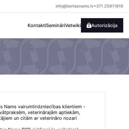
info@bertasnams.lv
+371 25911816
Kontakti
Semināri
Vetwiki
Autorizācija
as Nams vairumtirdzniecības klientiem -
rivātpraksēm, veterinārajām aptiekām,
ājiem un citām ar veterināro nozari