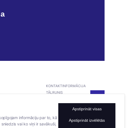
da
KONTAKTINFORMĀCIJA
TĀLRUNIS
+371 25911816
E-PASTA ADRESE
Apstiprināt visas
info@bertasnams.lv
kopīgojam informāciju par to, kā
Apstiprināt izvēlētās
sniedzis vai ko viņi ir savākuši,