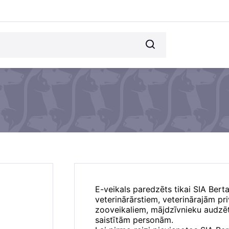
E-veikals paredzēts tikai SIA Bert
veterinārārstiem, veterinārajām p
zooveikaliem, mājdzīvnieku audzēt
saistītām personām.