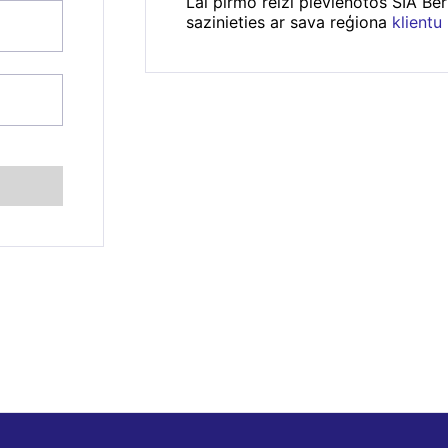
Lai pirmo reizi pievienotos SIA Be
sazinieties ar sava reģiona
klientu
se
*