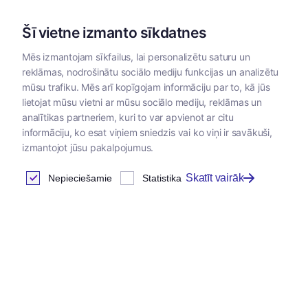
Šī vietne izmanto sīkdatnes
Mēs izmantojam sīkfailus, lai personalizētu saturu un
reklāmas, nodrošinātu sociālo mediju funkcijas un analizētu
Kategorijas
mūsu trafiku. Mēs arī kopīgojam informāciju par to, kā jūs
lietojat mūsu vietni ar mūsu sociālo mediju, reklāmas un
analītikas partneriem, kuri to var apvienot ar citu
Klientu autorizācija
informāciju, ko esat viņiem sniedzis vai ko viņi ir savākuši,
izmantojot jūsu pakalpojumus.
Skatīt vairāk
Nepieciešamie
Statistika
Ienākt
E-pasta adrese
*