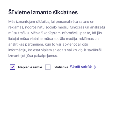
Šī vietne izmanto sīkdatnes
Mēs izmantojam sīkfailus, lai personalizētu saturu un
reklāmas, nodrošinātu sociālo mediju funkcijas un analizētu
Kategorijas
mūsu trafiku. Mēs arī kopīgojam informāciju par to, kā jūs
lietojat mūsu vietni ar mūsu sociālo mediju, reklāmas un
analītikas partneriem, kuri to var apvienot ar citu
Klientu autorizācija
informāciju, ko esat viņiem sniedzis vai ko viņi ir savākuši,
izmantojot jūsu pakalpojumus.
Skatīt vairāk
Nepieciešamie
Statistika
Ienākt
E-pasta adrese
*