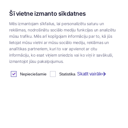
Šī vietne izmanto sīkdatnes
Mēs izmantojam sīkfailus, lai personalizētu saturu un
reklāmas, nodrošinātu sociālo mediju funkcijas un analizētu
Kategorijas
mūsu trafiku. Mēs arī kopīgojam informāciju par to, kā jūs
lietojat mūsu vietni ar mūsu sociālo mediju, reklāmas un
analītikas partneriem, kuri to var apvienot ar citu
Klientu autorizācija
informāciju, ko esat viņiem sniedzis vai ko viņi ir savākuši,
izmantojot jūsu pakalpojumus.
Skatīt vairāk
Nepieciešamie
Statistika
Ienākt
E-pasta adrese
*