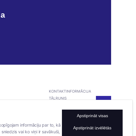
da
KONTAKTINFORMĀCIJA
TĀLRUNIS
+371 25911816
E-PASTA ADRESE
Apstiprināt visas
info@bertasnams.lv
kopīgojam informāciju par to, kā
Apstiprināt izvēlētās
sniedzis vai ko viņi ir savākuši,