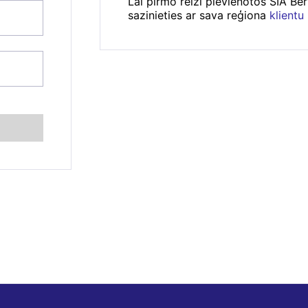
Lai pirmo reizi pievienotos SIA Be
sazinieties ar sava reģiona
klientu
se
*