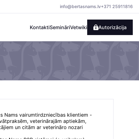
info@bertasnams.lv
+371 25911816
Kontakti
Semināri
Vetwiki
Autorizācija
as Nams vairumtirdzniecības klientiem -
rivātpraksēm, veterinārajām aptiekām,
ājiem un citām ar veterināro nozari