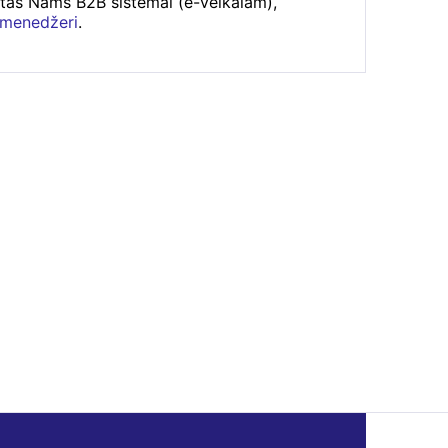
rtas Nams B2B sistēmai (e-veikalam),
 menedžeri
.