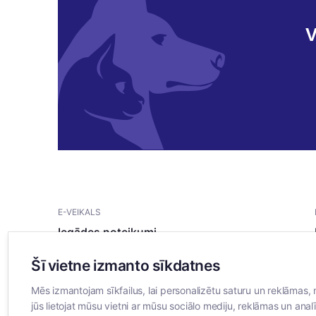
V
E-VEIKALS
Iegādes noteikumi
Privātuma politika
Šī vietne izmanto sīkdatnes
Sīkdatņu noteikumi
Mēs izmantojam sīkfailus, lai personalizētu saturu un reklāmas, 
jūs lietojat mūsu vietni ar mūsu sociālo mediju, reklāmas un analī