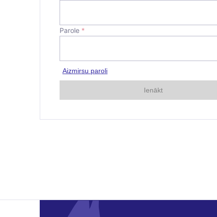
Parole
*
Aizmirsu paroli
Ienākt
E-pasta adre