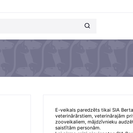
E-veikals paredzēts tikai SIA Bert
veterinārārstiem, veterinārajām p
zooveikaliem, mājdzīvnieku audzēt
saistītām personām.