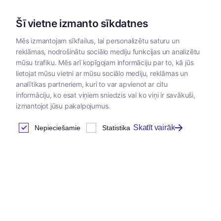
Šī vietne izmanto sīkdatnes
Mēs izmantojam sīkfailus, lai personalizētu saturu un
reklāmas, nodrošinātu sociālo mediju funkcijas un analizētu
Kategorijas
mūsu trafiku. Mēs arī kopīgojam informāciju par to, kā jūs
lietojat mūsu vietni ar mūsu sociālo mediju, reklāmas un
analītikas partneriem, kuri to var apvienot ar citu
Klientu autorizācija
informāciju, ko esat viņiem sniedzis vai ko viņi ir savākuši,
izmantojot jūsu pakalpojumus.
Skatīt vairāk
Nepieciešamie
Statistika
Ienākt
E-pasta adrese
*