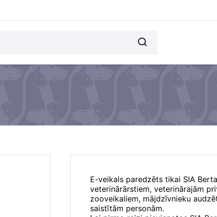
E-veikals paredzēts tikai SIA Bert
veterinārārstiem, veterinārajām p
zooveikaliem, mājdzīvnieku audzēt
saistītām personām.