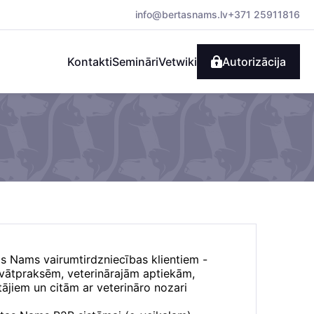
info@bertasnams.lv
+371 25911816
Kontakti
Semināri
Vetwiki
Autorizācija
as Nams vairumtirdzniecības klientiem -
rivātpraksēm, veterinārajām aptiekām,
ājiem un citām ar veterināro nozari