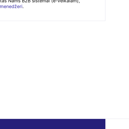
rtas Nams B2B sistēmai (e-veikalam),
 menedžeri
.