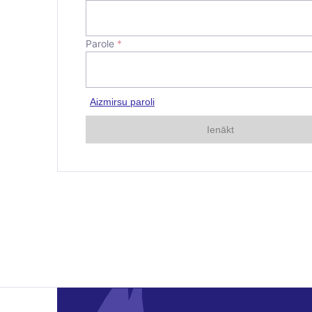
Parole
*
Aizmirsu paroli
Ienākt
E-pasta adre