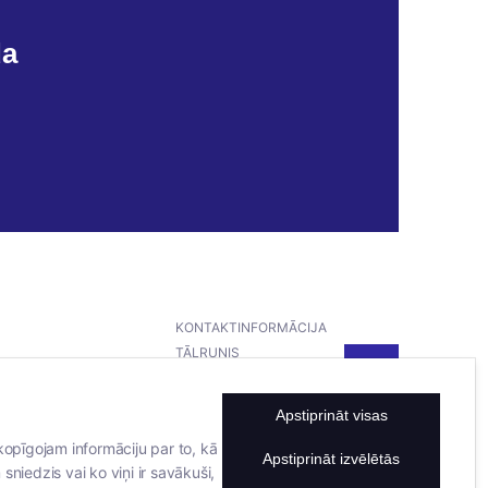
da
KONTAKTINFORMĀCIJA
TĀLRUNIS
+371 25911816
E-PASTA ADRESE
Apstiprināt visas
info@bertasnams.lv
kopīgojam informāciju par to, kā
Apstiprināt izvēlētās
sniedzis vai ko viņi ir savākuši,