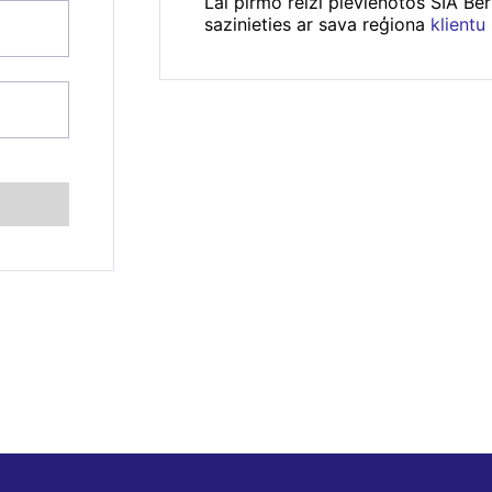
Lai pirmo reizi pievienotos SIA Be
sazinieties ar sava reģiona
klientu
se
*