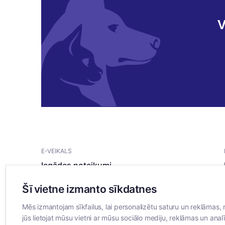
V
E-VEIKALS
Iegādes noteikumi
Privātuma politika
Šī vietne izmanto sīkdatnes
Sīkdatņu noteikumi
Mēs izmantojam sīkfailus, lai personalizētu saturu un reklāmas, 
jūs lietojat mūsu vietni ar mūsu sociālo mediju, reklāmas un analī