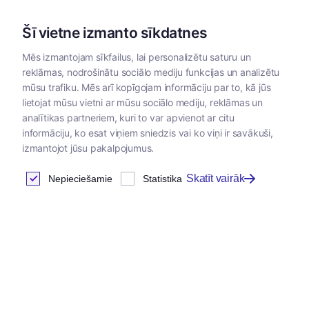
Šī vietne izmanto sīkdatnes
Mēs izmantojam sīkfailus, lai personalizētu saturu un
reklāmas, nodrošinātu sociālo mediju funkcijas un analizētu
Kategorijas
mūsu trafiku. Mēs arī kopīgojam informāciju par to, kā jūs
lietojat mūsu vietni ar mūsu sociālo mediju, reklāmas un
analītikas partneriem, kuri to var apvienot ar citu
Klientu autorizācija
informāciju, ko esat viņiem sniedzis vai ko viņi ir savākuši,
izmantojot jūsu pakalpojumus.
Skatīt vairāk
Nepieciešamie
Statistika
Ienākt
E-pasta adrese
*