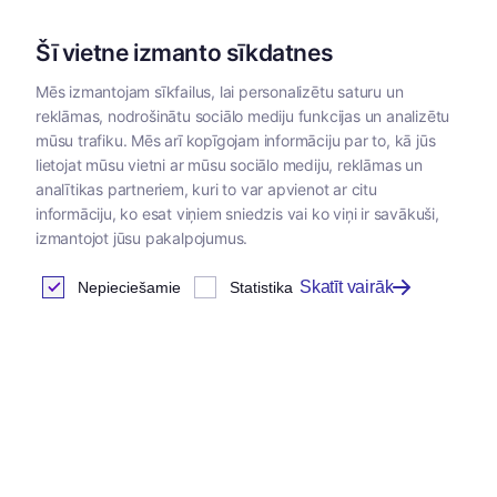
Šī vietne izmanto sīkdatnes
Mēs izmantojam sīkfailus, lai personalizētu saturu un
reklāmas, nodrošinātu sociālo mediju funkcijas un analizētu
Kategorijas
mūsu trafiku. Mēs arī kopīgojam informāciju par to, kā jūs
lietojat mūsu vietni ar mūsu sociālo mediju, reklāmas un
analītikas partneriem, kuri to var apvienot ar citu
Klientu autorizācija
informāciju, ko esat viņiem sniedzis vai ko viņi ir savākuši,
izmantojot jūsu pakalpojumus.
Skatīt vairāk
Nepieciešamie
Statistika
Ienākt
E-pasta adrese
*