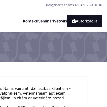
info@bertasnams.lv
+371 25911816
Kontakti
Semināri
Vetwiki
Autorizācija
as Nams vairumtirdzniecības klientiem -
rivātpraksēm, veterinārajām aptiekām,
ājiem un citām ar veterināro nozari