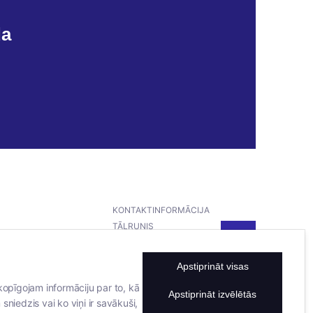
da
KONTAKTINFORMĀCIJA
TĀLRUNIS
+371 25911816
E-PASTA ADRESE
Apstiprināt visas
info@bertasnams.lv
kopīgojam informāciju par to, kā
Apstiprināt izvēlētās
sniedzis vai ko viņi ir savākuši,