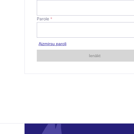
Parole
*
Aizmirsu paroli
Ienākt
E-pasta adre