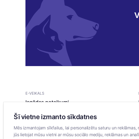
V
E-VEIKALS
Iegādes noteikumi
Privātuma politika
Šī vietne izmanto sīkdatnes
Sīkdatņu noteikumi
Mēs izmantojam sīkfailus, lai personalizētu saturu un reklāmas, 
jūs lietojat mūsu vietni ar mūsu sociālo mediju, reklāmas un analī