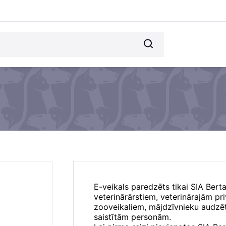
E-veikals paredzēts tikai SIA Bert
veterinārārstiem, veterinārajām p
zooveikaliem, mājdzīvnieku audzēt
saistītām personām.