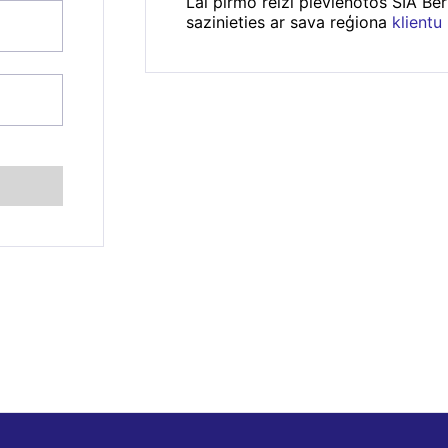
Lai pirmo reizi pievienotos SIA Be
sazinieties ar sava reģiona
klientu
se
*